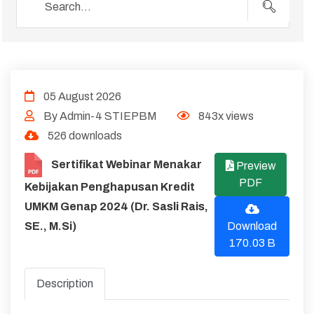
05 August 2026
By Admin-4 STIEPBM
843x views
526 downloads
Sertifikat Webinar Menakar
Preview
PDF
Kebijakan Penghapusan Kredit
UMKM Genap 2024 (Dr. Sasli Rais,
SE., M.Si)
Download
170.03 B
Description