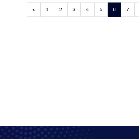
<
1
2
3
4
5
6
7