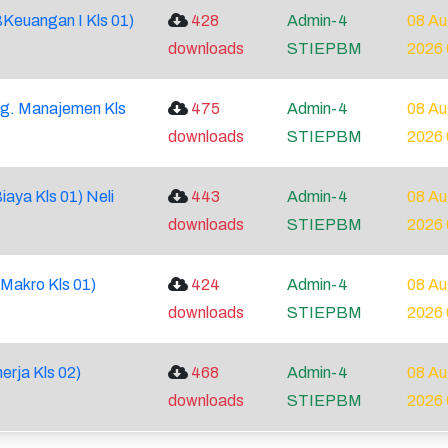
Keuangan I Kls 01)
428
Admin-4
08 A
downloads
STIEPBM
2026 
ng. Manajemen Kls
475
Admin-4
08 A
downloads
STIEPBM
2026 
aya Kls 01) Neli
443
Admin-4
08 A
downloads
STIEPBM
2026 
Makro Kls 01)
424
Admin-4
08 A
downloads
STIEPBM
2026 
erja Kls 02)
468
Admin-4
08 A
downloads
STIEPBM
2026 