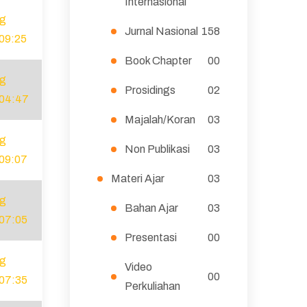
Internasional
ug
Jurnal Nasional
158
09:25
Book Chapter
00
ug
Prosidings
02
 04:47
Majalah/Koran
03
ug
Non Publikasi
03
09:07
Materi Ajar
03
ug
Bahan Ajar
03
07:05
Presentasi
00
ug
Video
00
07:35
Perkuliahan