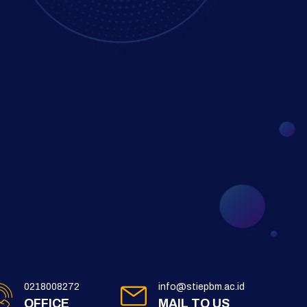
0218008272
info@stiepbm.ac.id
OFFICE
MAIL TO US