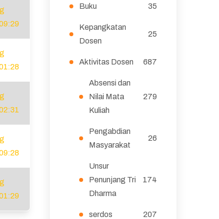
Buku
35
ug
09:29
Kepangkatan
25
Dosen
ug
Aktivitas Dosen
687
01:28
Absensi dan
ug
Nilai Mata
279
02:31
Kuliah
Pengabdian
26
ug
Masyarakat
09:28
Unsur
Penunjang Tri
174
ug
Dharma
01:29
serdos
207