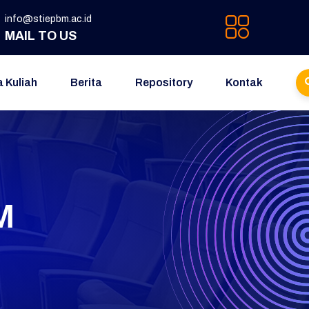
info@stiepbm.ac.id
MAIL TO US
a Kuliah
Berita
Repository
Kontak
M