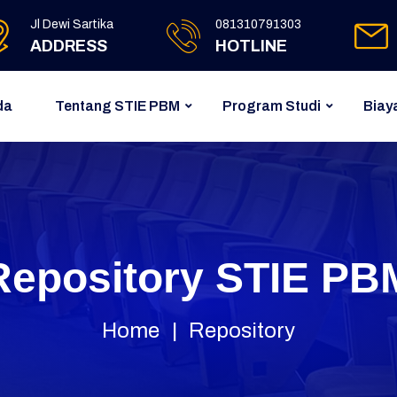
Jl Dewi Sartika
081310791303
ADDRESS
HOTLINE
da
Tentang STIE PBM
Program Studi
Biay
Repository STIE PB
Home
Repository